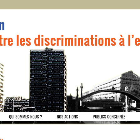
e contre les discrimination à l'emploi dans le 19ème arrondissement
Lutte contre les discrimination
QUI SOMMES-NOUS ?
NOS ACTIONS
PUBLICS CONCERNÉS
E