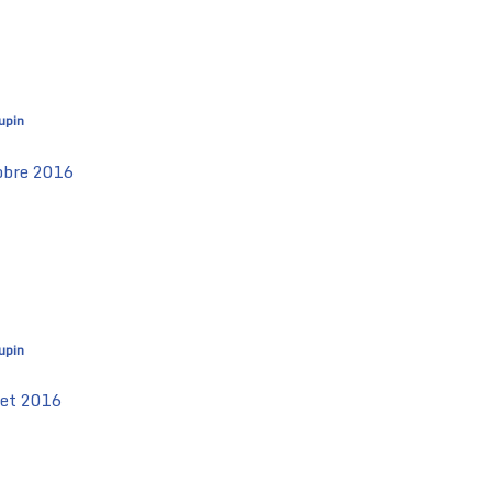
upin
obre 2016
upin
let 2016