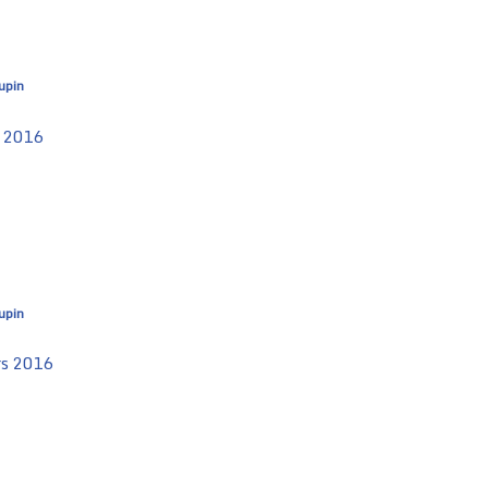
upin
n 2016
upin
rs 2016