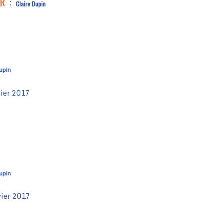
UR :
Claire Dupin
upin
rier 2017
upin
vier 2017