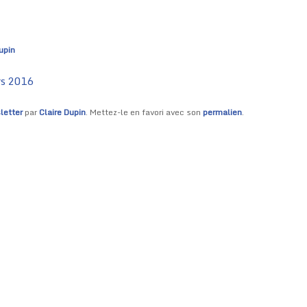
artic
upin
rs 2016
letter
par
Claire Dupin
. Mettez-le en favori avec son
permalien
.