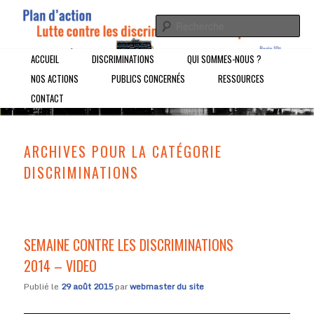
Un Plan d'action pour la Lutte contre les discrimination à l'emploi dans
le 19ème arrondissement de Paris
Plan d'Action Lutte contre les
Menu principal
ACCUEIL
ALLER AU CONTENU PRINCIPAL
ALLER AU CONTENU SECONDAIRE
DISCRIMINATIONS
QUI SOMMES-NOUS ?
NOS ACTIONS
PUBLICS CONCERNÉS
RESSOURCES
discriminations à l'emploi
CONTACT
ARCHIVES POUR LA CATÉGORIE
DISCRIMINATIONS
SEMAINE CONTRE LES DISCRIMINATIONS
2014 – VIDEO
Publié le
29 août 2015
par
webmaster du site