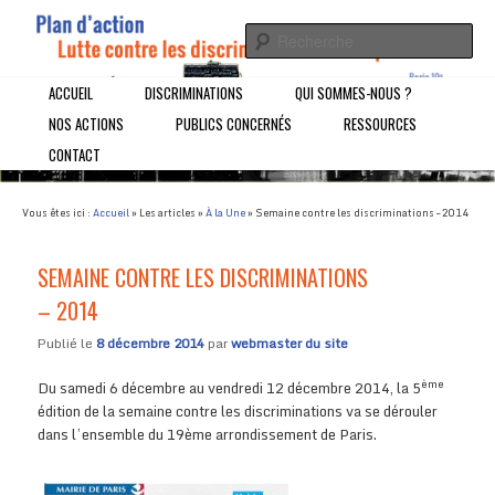
Un Plan d'action pour la Lutte contre les discrimination à l'emploi dans
le 19ème arrondissement de Paris
Plan d'Action Lutte contre les
Menu principal
ACCUEIL
ALLER AU CONTENU PRINCIPAL
ALLER AU CONTENU SECONDAIRE
DISCRIMINATIONS
QUI SOMMES-NOUS ?
NOS ACTIONS
PUBLICS CONCERNÉS
RESSOURCES
discriminations à l'emploi
CONTACT
Vous êtes ici :
Accueil
»
Les articles
»
À la Une
»
Semaine contre les discriminations – 2014
Navig
SEMAINE CONTRE LES DISCRIMINATIONS
ar
– 2014
Publié le
8 décembre 2014
par
webmaster du site
ème
Du samedi 6 décembre au vendredi 12 décembre 2014, la 5
édition de la semaine contre les discriminations va se dérouler
dans l’ensemble du 19ème arrondissement de Paris.