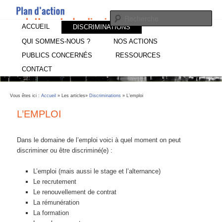
Un Plan d'action pour la Lutte contre les discrimination à l'emploi dans le
19ème arrondissement de Paris
Menu principal
ACCUEIL
ALLER AU CONTENU PRINCIPAL
ALLER AU CONTENU SECONDAIRE
DISCRIMINATIONS
Plan d'Action Lutte contre les
QUI SOMMES-NOUS ?
NOS ACTIONS
PUBLICS CONCERNÉS
RESSOURCES
discriminations à l'emploi
CONTACT
Vous êtes ici :
Accueil
»
Les articles
»
Discriminations
» L’emploi
L’EMPLOI
Dans le domaine de l’emploi voici à quel moment on peut
discriminer ou être discriminé(e) :
L’emploi (mais aussi le stage et l’alternance)
Le recrutement
Le renouvellement de contrat
La rémunération
La formation