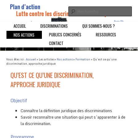
Un Plan d'action pour la Lutte contre les discrimination à l'emploi dans
le 19ème arrondissement de Paris
Plan d'Action Lutte contre les
Menu principal
ACCUEIL
ALLER AU CONTENU PRINCIPAL
ALLER AU CONTENU SECONDAIRE
DISCRIMINATIONS
QUI SOMMES-NOUS ?
PUBLICS CONCERNÉS
RESSOURCES
NOS ACTIONS
discriminations à l'emploi
CONTACT
Vous êtes ici :
Accueil
»
Les articles
»
Nos actions
»
Formation
» Qu’est ce qu’une
discrimination, approche juridique
QU’EST CE QU’UNE DISCRIMINATION,
APPROCHE JURIDIQUE
Objectif
Connaître la définition juridique des discriminations
Savoir reconnaître une situation qui peut s’apparenter à de
la discrimination.
Programme