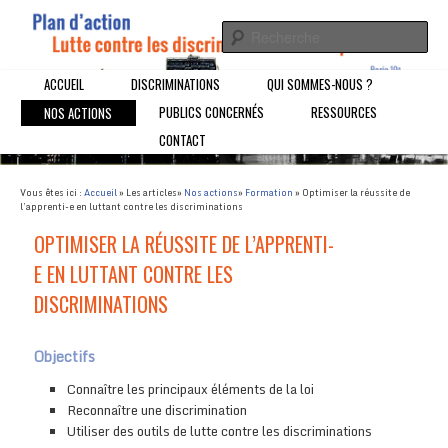
Un Plan d'action pour la Lutte contre les discrimination à l'emploi dans
le 19ème arrondissement de Paris
Plan d'Action Lutte contre les
Menu principal
ACCUEIL
ALLER AU CONTENU PRINCIPAL
ALLER AU CONTENU SECONDAIRE
DISCRIMINATIONS
QUI SOMMES-NOUS ?
PUBLICS CONCERNÉS
RESSOURCES
NOS ACTIONS
discriminations à l'emploi
CONTACT
Vous êtes ici :
Accueil
»
Les articles
»
Nos actions
»
Formation
» Optimiser la réussite de
l’apprenti-e en luttant contre les discriminations
OPTIMISER LA RÉUSSITE DE L’APPRENTI-
E EN LUTTANT CONTRE LES
DISCRIMINATIONS
Objectifs
Connaître les principaux éléments de la loi
Reconnaître une discrimination
Utiliser des outils de lutte contre les discriminations