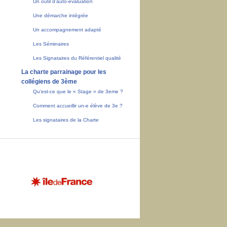
Un outil d’auto-évaluation
Une démarche intégrée
Un accompagnement adapté
Les Séminaires
Les Signataires du Référentiel qualité
La charte parrainage pour les
collégiens de 3ème
Qu’est-ce que le « Stage » de 3eme ?
Comment accueillir un-e élève de 3e ?
Les signataires de la Charte