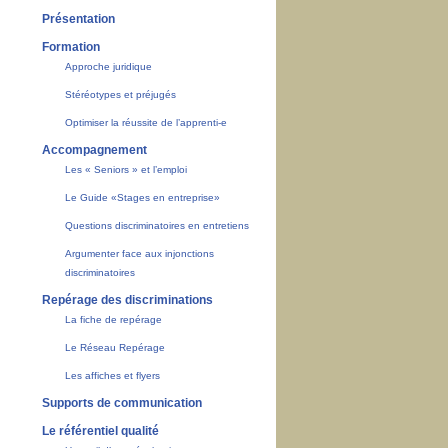
Présentation
Formation
Approche juridique
Stéréotypes et préjugés
Optimiser la réussite de l’apprenti-e
Accompagnement
Les « Seniors » et l’emploi
Le Guide «Stages en entreprise»
Questions discriminatoires en entretiens
Argumenter face aux injonctions
discriminatoires
Repérage des discriminations
La fiche de repérage
Le Réseau Repérage
Les affiches et flyers
Supports de communication
Le référentiel qualité