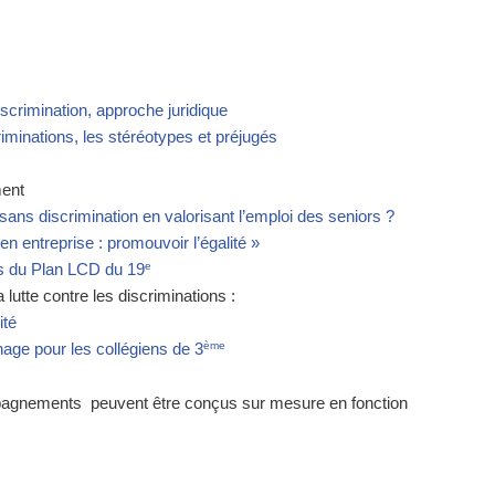
scrimination, approche juridique
criminations, les stéréotypes et préjugés
ent
ans discrimination en valorisant l’emploi des seniors ?
n entreprise : promouvoir l’égalité »
e
ns du Plan LCD du 19
lutte contre les discriminations :
ité
ème
nage pour les collégiens de 3
pagnements peuvent être conçus sur mesure en fonction